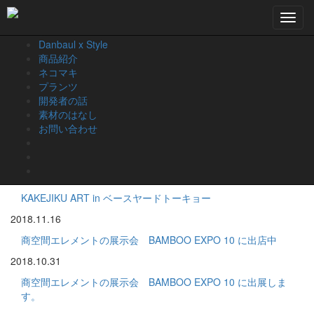
nekomaki
Toggl
お知らせ
navig
Danbaul x Style
商品紹介
ネコマキ
プランツ
お知らせ
開発者の話
素材のはなし
2021.2.8
お問い合わせ
MONOEARTH様のポップアップショップ什器に
Danbaul×Styleご利用頂いてます。
2019.1.9
KAKEJIKU ART in ベースヤードトーキョー
2018.11.16
商空間エレメントの展示会 BAMBOO EXPO 10 に出店中
2018.10.31
商空間エレメントの展示会 BAMBOO EXPO 10 に出展しま
す。