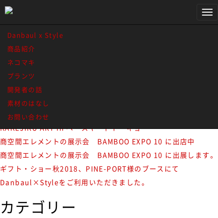
IMG_1087
Tog
お知らせ
nav
Danbaul x Style
商品紹介
1 / 1
1
ネコマキ
最近のお知らせ一覧
プランツ
開発者の話
MONOEARTH様のポップアップショップ什器に
素材のはなし
Danbaul×Styleご利用頂いてます。
お問い合わせ
KAKEJIKU ART in ベースヤードトーキョー
商空間エレメントの展示会 BAMBOO EXPO 10 に出店中
商空間エレメントの展示会 BAMBOO EXPO 10 に出展します。
ギフト・ショー秋2018、PINE-PORT様のブースにて
Danbaul×Styleをご利用いただきました。
カテゴリー