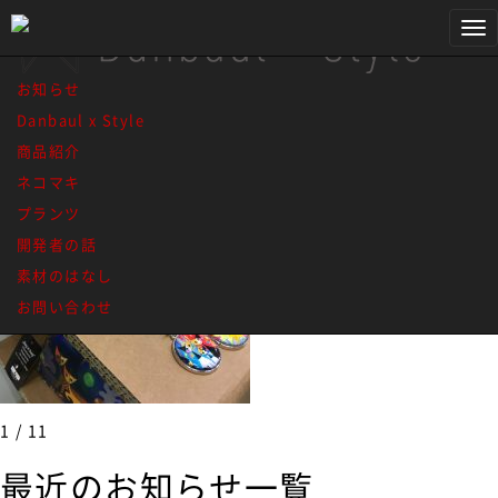
IMG_2191
Tog
nav
お知らせ
Danbaul x Style
商品紹介
ネコマキ
プランツ
開発者の話
素材のはなし
お問い合わせ
1 / 1
1
最近のお知らせ一覧