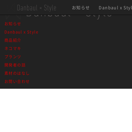
IMG_2193
お知らせ
Danbaul x Sty
お知らせ
Danbaul x Style
1 / 1
1
商品紹介
ネコマキ
プランツ
開発者の話
素材のはなし
お問い合わせ