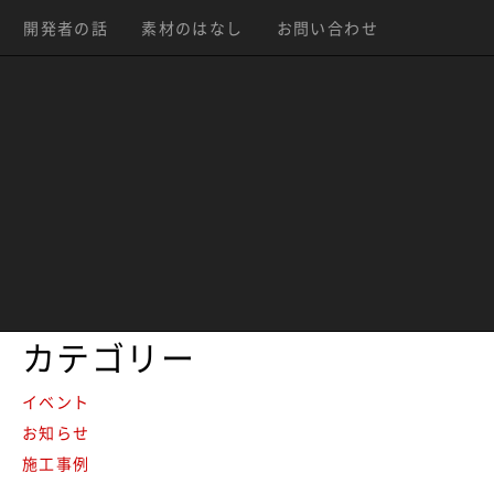
最近のお知らせ一覧
開発者の話
素材のはなし
お問い合わせ
MONOEARTH様のポップアップショップ什器に
Danbaul×Styleご利用頂いてます。
KAKEJIKU ART in ベースヤードトーキョー
商空間エレメントの展示会 BAMBOO EXPO 10 に出店中
商空間エレメントの展示会 BAMBOO EXPO 10 に出展しま
す。
ギフト・ショー秋2018、PINE-PORT様のブースにて
Danbaul×Styleをご利用いただきました。
カテゴリー
イベント
お知らせ
施工事例