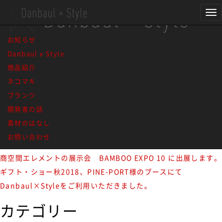
image019
Tog
nav
お知らせ
Danbaul x Style
1 / 1
1
商品紹介
最近のお知らせ一覧
ネコマキ
プランツ
MONOEARTH様のポップアップショップ什器に
開発者の話
Danbaul×Styleご利用頂いてます。
素材のはなし
KAKEJIKU ART in ベースヤードトーキョー
お問い合わせ
商空間エレメントの展示会 BAMBOO EXPO 10 に出店中
商空間エレメントの展示会 BAMBOO EXPO 10 に出展します。
ギフト・ショー秋2018、PINE-PORT様のブースにて
Danbaul×Styleをご利用いただきました。
カテゴリー