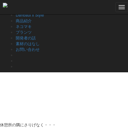
『第85回東京インターナショナ
Tog
お知らせ
nav
Danbaul x Style
ル・ギフトショー』出展中
商品紹介
ネコマキ
2月7日（水）から2月9日（金）まで開催中の『第85回東京インターナ
プランツ
ショナル・ギフトショー』に出展しています。
開発者の話
『DanbaulxStyle』のブースは、東5-T42-26-08（東京ビジネスフロン
素材のはなし
ティアパビリオン内）です。皆様のご来場をお待ちしています。
お問い合わせ
休憩所の隅にさりげなく・・・