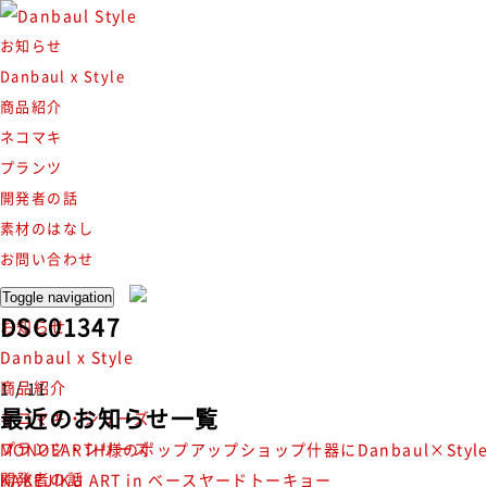
お知らせ
Danbaul x Style
商品紹介
ネコマキ
プランツ
開発者の話
素材のはなし
お問い合わせ
Toggle navigation
DSC01347
お知らせ
Danbaul x Style
商品紹介
1 / 1
1
最近のお知らせ一覧
ネコマキ・シリーズ
プランツ・シリーズ
MONOEARTH様のポップアップショップ什器にDanbaul×Sty
開発者の話
KAKEJIKU ART in ベースヤードトーキョー